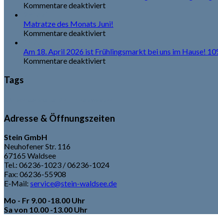
für
Kommentare deaktiviert
15%
29
Mai
Rabatt
Matratze des Monats Juni!
auf
für
Kommentare deaktiviert
all
Matratze
16
Apr.
unsere
des
Am 18. April 2026 ist Frühlingsmarkt bei uns im Hause! 1
Ausstellungsware!
Monats
für
Kommentare deaktiviert
Gültig
Juni!
Am
den
18.
Tags
ganzen
April
August
2026
ASV
facebook
Sponsor
Stein
Trikots
Waldsee
2026!
ist
Frühlingsmarkt
Adresse & Öffnungszeiten
bei
uns
Stein GmbH
im
Neuhofener Str. 116
Hause!
67165 Waldsee
10%
Tel.: 06236-1023 / 06236-1024
Rabatt
Fax: 06236-55908
auf
E-Mail:
service@stein-waldsee.de
alles
(
Mo - Fr 9.00 -18.00 Uhr
Sonderangebote
Sa von 10.00 -13.00 Uhr
und