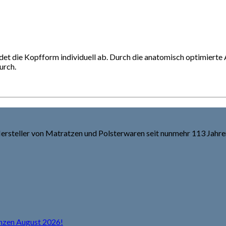
ldet die Kopfform individuell ab. Durch die anatomisch optimiert
urch.
rsteller von Matratzen und Polsterwaren seit nunmehr 113 Jahre
anzen August 2026!