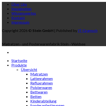
Über Uns
Sonderanfertigungen
Neuigkeiten
ausgenommen
Wissenswertes
)!
Kontakt
Impressum
Copyright 2026 ©
Stein GmbH
| Published by
IT-Gramsch
Matratzen - und Posterwarenfabrik Stein - Waldsee
Startseite
Produkte
Übersicht
Matratzen
Lattenrahmen
Refluxrahmen
Polsterwaren
Bettwaren
Betten
Kinderabteilung
Sonderanfertigungen