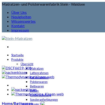
Matratzen- und Polsterwarenfabrik Stein - Waldsee
Über Uns
Neuigkeiten
Wissenswertes
Kontakt
Impressum
Startseite
Produkte
Übersicht
Matratzen
Lattenrahmen
Refluxrahmen
Polsterwaren
Bettwaren
Betten
Kinderabteilung
Sonderanfertigungen
Home
/
Bettwaren
custom image 2