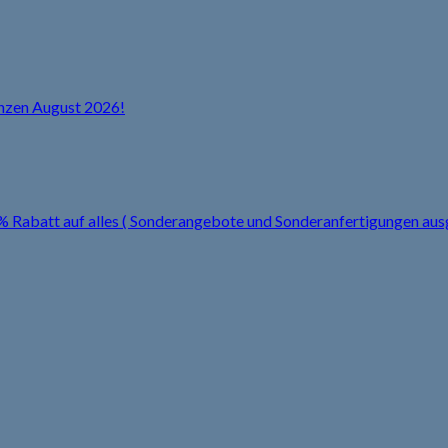
anzen August 2026!
0% Rabatt auf alles ( Sonderangebote und Sonderanfertigungen a