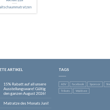
MATRATZEN
altschaummatratzen
ZTE ARTIKEL
TAGS
15% Rabatt auf all unsere
ASV
facebook
Sponsor
St
Ausstellungsware! Gültig
Trikots
Waldsee
den ganzen August 2026!
Matratze des Monats Juni!