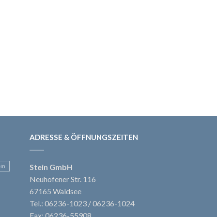
ADRESSE & ÖFFNUNGSZEITEN
ein
Stein GmbH
Neuhofener Str. 116
67165 Waldsee
Tel.: 06236-1023 / 06236-1024
Fax: 06236-55908