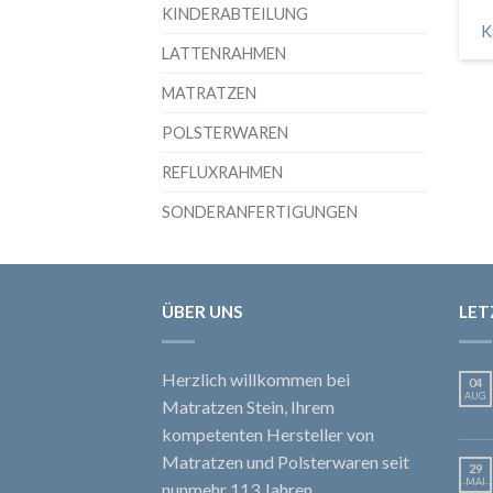
KINDERABTEILUNG
K
LATTENRAHMEN
MATRATZEN
POLSTERWAREN
REFLUXRAHMEN
SONDERANFERTIGUNGEN
ÜBER UNS
LET
Herzlich willkommen bei
04
AUG.
Matratzen Stein, Ihrem
kompetenten Hersteller von
Matratzen und Polsterwaren seit
29
MAI
nunmehr 113 Jahren.