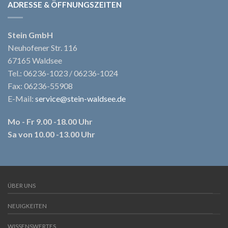
ADRESSE & ÖFFNUNGSZEITEN
Stein GmbH
Neuhofener Str. 116
67165 Waldsee
Tel.: 06236-1023 / 06236-1024
Fax: 06236-55908
E-Mail:
service@stein-waldsee.de
Mo - Fr 9.00 -18.00 Uhr
Sa von 10.00 -13.00 Uhr
ÜBER UNS
NEUIGKEITEN
WISSENSWERTES