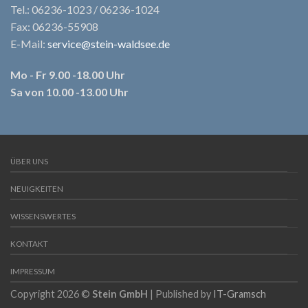
Tel.: 06236-1023 / 06236-1024
Fax: 06236-55908
E-Mail:
service@stein-waldsee.de
Mo - Fr 9.00 -18.00 Uhr
Sa von 10.00 -13.00 Uhr
ÜBER UNS
NEUIGKEITEN
WISSENSWERTES
KONTAKT
IMPRESSUM
Copyright 2026 ©
Stein GmbH
| Published by
IT-Gramsch