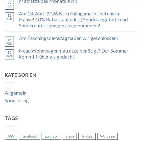
Matratze des Monats Juni!
29
MAI
Am 18. April 2026 ist Frühlingsmarkt bei uns im
16
Hause! 10% Rabatt auf alles ( Sonderangebote und
APR.
Sonderanfertigungen ausgenommen )!
Am Faschingsdienstag haben wir geschlossen!
16
FEB.
Neue Wohnwagenmatratze benötigt? Der Sommer
12
kommt früher als gedacht!
JAN.
KATEGORIEN
Allgemein
Sponsoring
TAGS
ASV
facebook
Sponsor
Stein
Trikots
Waldsee