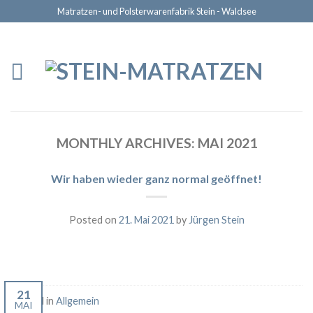
Matratzen- und Polsterwarenfabrik Stein - Waldsee
MONTHLY ARCHIVES:
MAI 2021
Wir haben wieder ganz normal geöffnet!
Posted on
21. Mai 2021
by
Jürgen Stein
21
Posted in
Allgemein
MAI