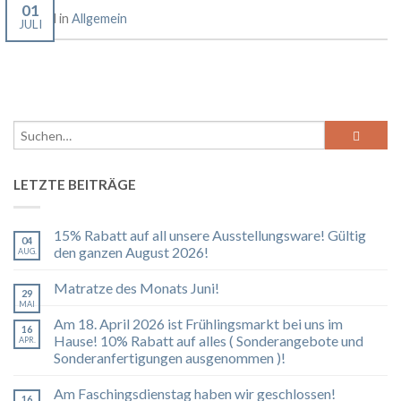
01
Posted in
Allgemein
JULI
LETZTE BEITRÄGE
15% Rabatt auf all unsere Ausstellungsware! Gültig
04
den ganzen August 2026!
AUG.
Matratze des Monats Juni!
29
MAI
Am 18. April 2026 ist Frühlingsmarkt bei uns im
16
Hause! 10% Rabatt auf alles ( Sonderangebote und
APR.
Sonderanfertigungen ausgenommen )!
Am Faschingsdienstag haben wir geschlossen!
16