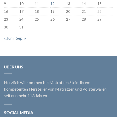
9
10
11
12
13
14
15
16
17
18
19
20
21
22
23
24
25
26
27
28
29
30
31
« Juni
Sep. »
ÜBER UNS
Herzlich willkommen bei Matratzen Stein, Ihrem
kompetenten Hersteller von Matratzen und Polsterwaren
seit nunmehr 113 Jahren.
SOCIAL MEDIA