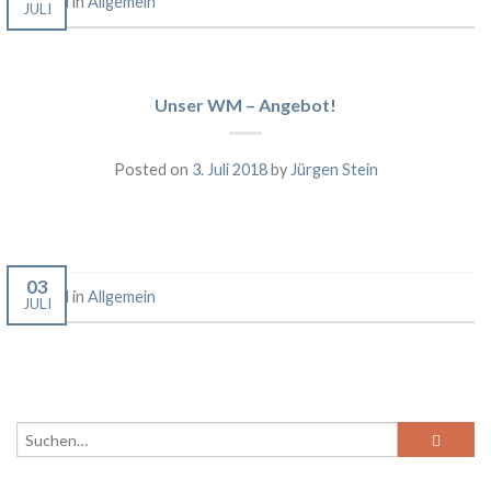
Posted in
Allgemein
JULI
Unser WM – Angebot!
Posted on
3. Juli 2018
by
Jürgen Stein
03
Posted in
Allgemein
JULI