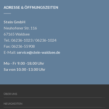
ADRESSE & ÖFFNUNGSZEITEN
Stein GmbH
Neuhofener Str. 116
67165 Waldsee
Tel.: 06236-1023 / 06236-1024
Fax: 06236-55908
E-Mail:
service@stein-waldsee.de
Mo - Fr 9.00 -18.00 Uhr
Sa von 10.00 -13.00 Uhr
ÜBER UNS
NEUIGKEITEN