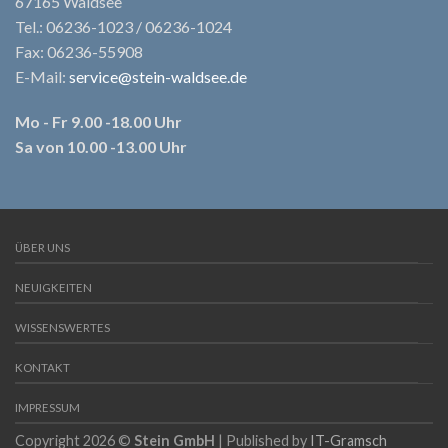
67165 Waldsee
Tel.: 06236-1023 / 06236-1024
Fax: 06236-55908
E-Mail:
service@stein-waldsee.de
Mo - Fr 9.00 -18.00 Uhr
Sa von 10.00 -13.00 Uhr
ÜBER UNS
NEUIGKEITEN
WISSENSWERTES
KONTAKT
IMPRESSUM
Copyright 2026 ©
Stein GmbH
| Published by
IT-Gramsch