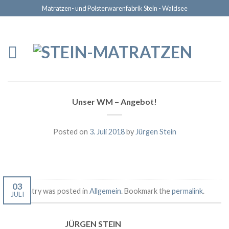
Matratzen- und Polsterwarenfabrik Stein - Waldsee
Unser WM – Angebot!
Posted on
3. Juli 2018
by
Jürgen Stein
03
This entry was posted in
Allgemein
. Bookmark the
permalink
.
JULI
JÜRGEN STEIN