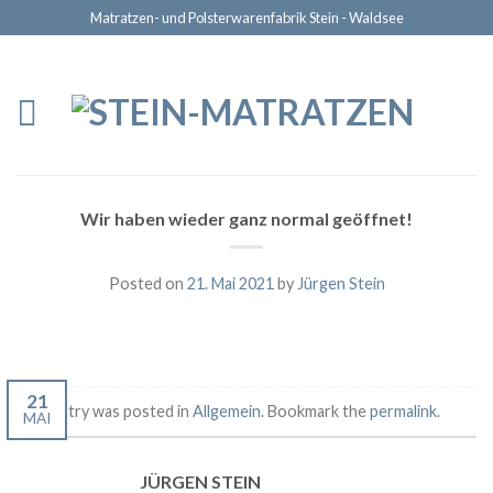
Matratzen- und Polsterwarenfabrik Stein - Waldsee
Wir haben wieder ganz normal geöffnet!
Posted on
21. Mai 2021
by
Jürgen Stein
21
This entry was posted in
Allgemein
. Bookmark the
permalink
.
MAI
JÜRGEN STEIN