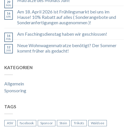
Matratze des Monats Juni!
29
MAI
Am 18. April 2026 ist Frühlingsmarkt bei uns im
16
Hause! 10% Rabatt auf alles ( Sonderangebote und
APR.
Sonderanfertigungen ausgenommen )!
Am Faschingsdienstag haben wir geschlossen!
16
FEB.
Neue Wohnwagenmatratze benötigt? Der Sommer
12
kommt früher als gedacht!
JAN.
KATEGORIEN
Allgemein
Sponsoring
TAGS
ASV
facebook
Sponsor
Stein
Trikots
Waldsee