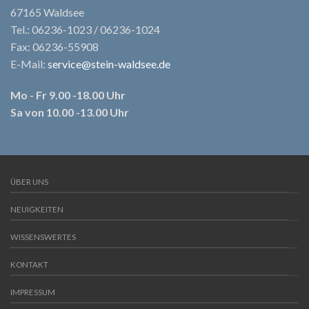
67165 Waldsee
Tel.: 06236-1023 / 06236-1024
Fax: 06236-55908
E-Mail:
service@stein-waldsee.de
Mo - Fr 9.00 -18.00 Uhr
Sa von 10.00 -13.00 Uhr
ÜBER UNS
NEUIGKEITEN
WISSENSWERTES
KONTAKT
IMPRESSUM