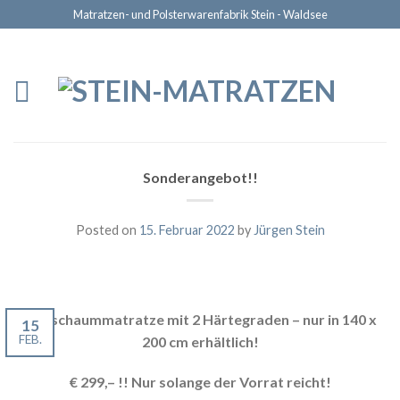
Matratzen- und Polsterwarenfabrik Stein - Waldsee
Sonderangebot!!
Posted on
15. Februar 2022
by
Jürgen Stein
Kaltschaummatratze mit 2 Härtegraden – nur in 140 x
15
FEB.
200 cm erhältlich!
€ 299,– !! Nur solange der Vorrat reicht!