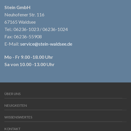
Stein GmbH
Neuhofener Str. 116
67165 Waldsee
Tel.: 06236-1023 / 06236-1024
Fax: 06236-55908
E-Mail:
service@stein-waldsee.de
Mo - Fr 9.00 -18.00 Uhr
Sa von 10.00 -13.00 Uhr
ÜBER UNS
NEUIGKEITEN
WISSENSWERTES
KONTAKT