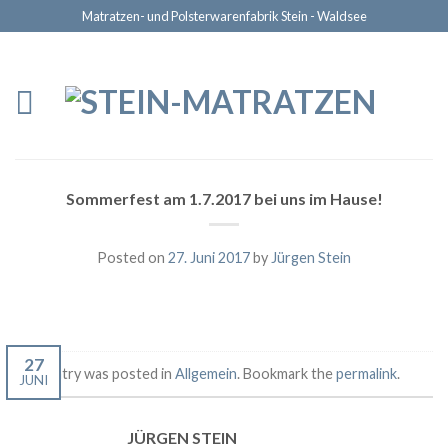
Matratzen- und Polsterwarenfabrik Stein - Waldsee
Sommerfest am 1.7.2017 bei uns im Hause!
Posted on
27. Juni 2017
by
Jürgen Stein
27
This entry was posted in
Allgemein
. Bookmark the
permalink
.
JUNI
JÜRGEN STEIN