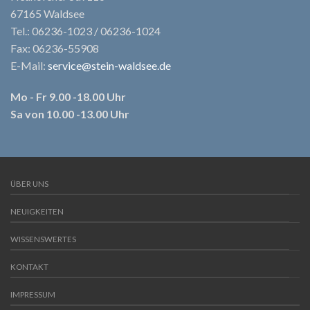
67165 Waldsee
Tel.: 06236-1023 / 06236-1024
Fax: 06236-55908
E-Mail:
service@stein-waldsee.de
Mo - Fr 9.00 -18.00 Uhr
Sa von 10.00 -13.00 Uhr
ÜBER UNS
NEUIGKEITEN
WISSENSWERTES
KONTAKT
IMPRESSUM