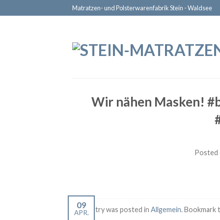
Matratzen- und Polsterwarenfabrik Stein - Waldsee
Wir nähen Masken! #b
Posted
09
This entry was posted in
Allgemein
. Bookmark 
APR.