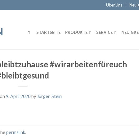
Über Uns
Neuig
STARTSEITE
PRODUKTE
SERVICE
NEUIGKE
leibtzuhause #wirarbeitenfüreuch
#bleibtgesund
 on
9. April 2020
by
Jürgen Stein
the
permalink
.