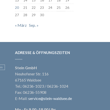
13
14
15
16
17
18
19
20
21
22
23
24
25
26
27
28
29
30
« März
Sep. »
ADRESSE & ÖFFNUNGSZEITEN
ein
Stein GmbH
Neuhofener Str. 116
67165 Waldsee
Tel.: 06236-1023 / 06236-1024
Fax: 06236-55908
E-Mail:
service@stein-waldsee.de
Mo - Fr 9.00 -18.00 Uhr