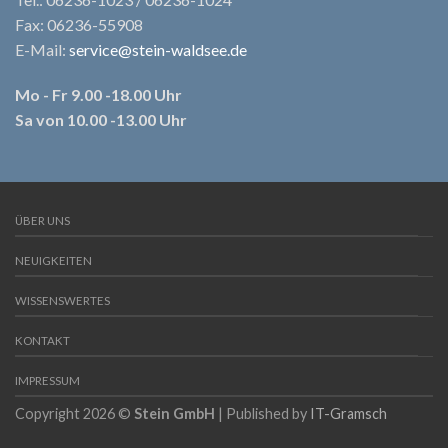
Fax: 06236-55908
E-Mail:
service@stein-waldsee.de
Mo - Fr 9.00 -18.00 Uhr
Sa von 10.00 -13.00 Uhr
ÜBER UNS
NEUIGKEITEN
WISSENSWERTES
KONTAKT
IMPRESSUM
Copyright 2026 ©
Stein GmbH
| Published by
IT-Gramsch