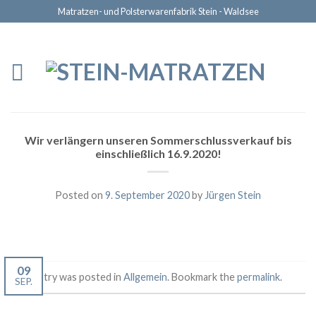
Matratzen- und Polsterwarenfabrik Stein - Waldsee
Wir verlängern unseren Sommerschlussverkauf bis
einschließlich 16.9.2020!
Posted on
9. September 2020
by
Jürgen Stein
09
This entry was posted in
Allgemein
. Bookmark the
permalink
.
SEP.