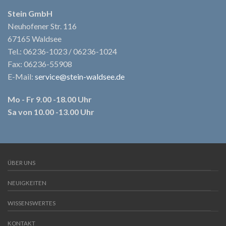
Stein GmbH
Neuhofener Str. 116
67165 Waldsee
Tel.: 06236-1023 / 06236-1024
Fax: 06236-55908
E-Mail:
service@stein-waldsee.de
Mo - Fr 9.00 -18.00 Uhr
Sa von 10.00 -13.00 Uhr
ÜBER UNS
NEUIGKEITEN
WISSENSWERTES
KONTAKT