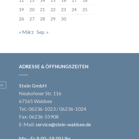
12
13
14
15
16
17
18
19
20
21
22
23
24
25
26
27
28
29
30
« März
Sep. »
ADRESSE & ÖFFNUNGSZEITEN
ein
Stein GmbH
Neuhofener Str. 116
67165 Waldsee
Tel.: 06236-1023 / 06236-1024
Fax: 06236-55908
E-Mail:
service@stein-waldsee.de
Mo - Fr 9.00 -18.00 Uhr