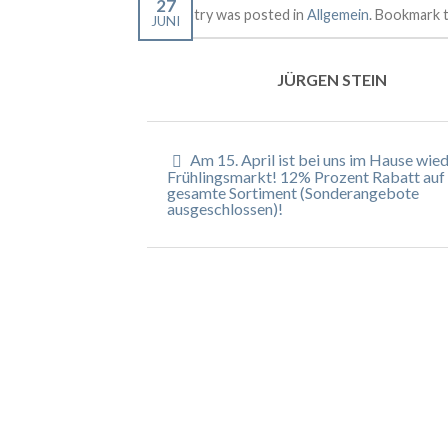
27
This entry was posted in
Allgemein
. Bookmark 
JUNI
JÜRGEN STEIN
Am 15. April ist bei uns im Hause wie
Frühlingsmarkt! 12% Prozent Rabatt auf
gesamte Sortiment (Sonderangebote
ausgeschlossen)!