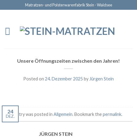
Matratzen- und Polsterwarenfabrik Stein - Waldsee
Unsere Öffnungszeiten zwischen den Jahren!
Posted on
24. Dezember 2025
by
Jürgen Stein
24
This entry was posted in
Allgemein
. Bookmark the
permalink
.
DEZ.
JÜRGEN STEIN