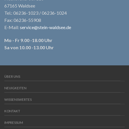
67165 Waldsee
Tel.: 06236-1023 / 06236-1024
Fax: 06236-55908
E-Mail:
service@stein-waldsee.de
Mo - Fr 9.00 -18.00 Uhr
Sa von 10.00 -13.00 Uhr
ÜBER UNS
NEUIGKEITEN
WISSENSWERTES
KONTAKT
IMPRESSUM