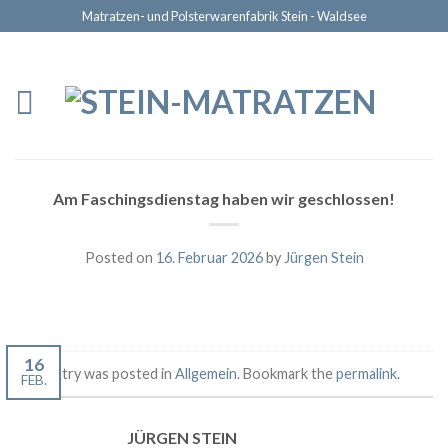
Matratzen- und Polsterwarenfabrik Stein - Waldsee
Am Faschingsdienstag haben wir geschlossen!
Posted on
16. Februar 2026
by
Jürgen Stein
16
This entry was posted in
Allgemein
. Bookmark the
permalink
.
FEB.
JÜRGEN STEIN