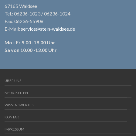
67165 Waldsee
Tel.: 06236-1023 / 06236-1024
Fax: 06236-55908
E-Mail:
service@stein-waldsee.de
Mo - Fr 9.00 -18.00 Uhr
Sa von 10.00 -13.00 Uhr
ÜBER UNS
NEUIGKEITEN
WISSENSWERTES
KONTAKT
IMPRESSUM